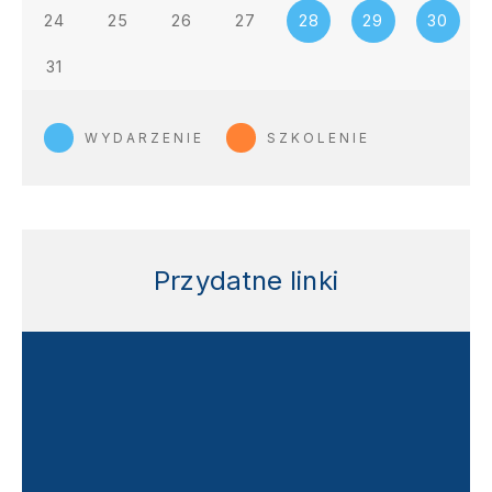
24
25
26
27
28
29
30
31
WYDARZENIE
SZKOLENIE
Przydatne linki