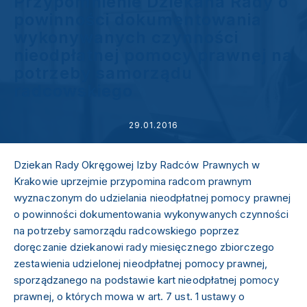
Przypomnienie Dziekana Rady o
powinności dokumentowania
wykonywanych czynności
nieodpłatnej pomocy prawnej na
potrzeby samorządu
radcowskiego
29.01.2016
Dziekan Rady Okręgowej Izby Radców Prawnych w
Krakowie uprzejmie przypomina radcom prawnym
wyznaczonym do udzielania nieodpłatnej pomocy prawnej
o powinności dokumentowania wykonywanych czynności
na potrzeby samorządu radcowskiego poprzez
doręczanie dziekanowi rady miesięcznego zbiorczego
zestawienia udzielonej nieodpłatnej pomocy prawnej,
sporządzanego na podstawie kart nieodpłatnej pomocy
prawnej, o których mowa w art. 7 ust. 1 ustawy o