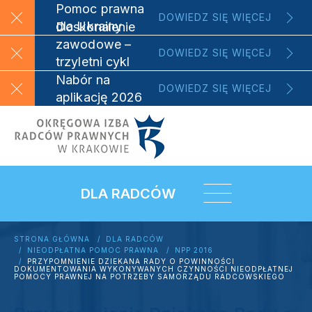
Pomoc prawna
DOWIEDZ SIĘ WIĘCEJ
dla Ukrainy
Doskonalenie
zawodowe –
DOWIEDZ SIĘ WIĘCEJ
trzyletni cykl
szkoleniowy
Nabór na
DOWIEDZ SIĘ WIĘCEJ
aplikację 2026
DLA RADCÓW
STRONA GŁÓWNA
DLA RADCÓW
NIEODPŁATNA POMOC PRAWNA
NPP 2016
PRZYPOMNIENIE DZIEKANA RADY O POWINNOŚCI
DOKUMENTOWANIA WYKONYWANYCH CZYNNOŚCI NIEODPŁATNEJ
POMOCY PRAWNEJ NA POTRZEBY SAMORZĄDU RADCOWSKIEGO