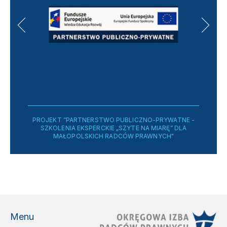
PROJEKT ”PARTNERSTWO PUBLICZNO-PRYWATNE -
SZKOLENIA EKSPERCKIE „SZYTE NA MIARĘ” DLA
MAŁOPOLSKICH RADCÓW PRAWNYCH"
Menu