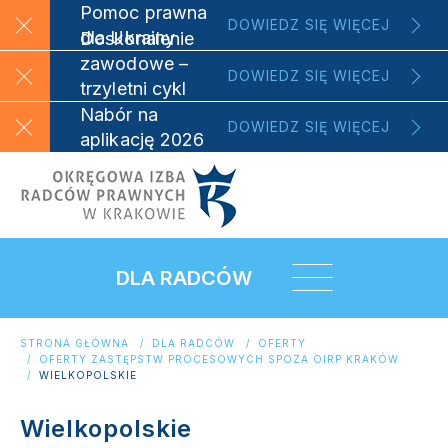
Pomoc prawna
DOWIEDZ SIĘ WIĘCEJ
dla Ukrainy
Doskonalenie
zawodowe –
DOWIEDZ SIĘ WIĘCEJ
trzyletni cykl
szkoleniowy
Nabór na
DOWIEDZ SIĘ WIĘCEJ
aplikację 2026
DLA RADCÓW
STRONA GŁÓWNA
DLA RADCÓW
OFERTY
OFERTY ZASTĘPSTW PROCESOWYCH SPOZA OIRP KRAKÓW
WIELKOPOLSKIE
Wielkopolskie