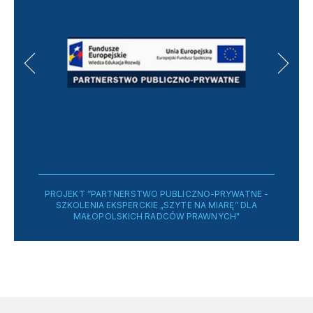
PROJEKT ”PARTNERSTWO PUBLICZNO-PRYWATNE -
SZKOLENIA EKSPERCKIE „SZYTE NA MIARĘ” DLA
MAŁOPOLSKICH RADCÓW PRAWNYCH"