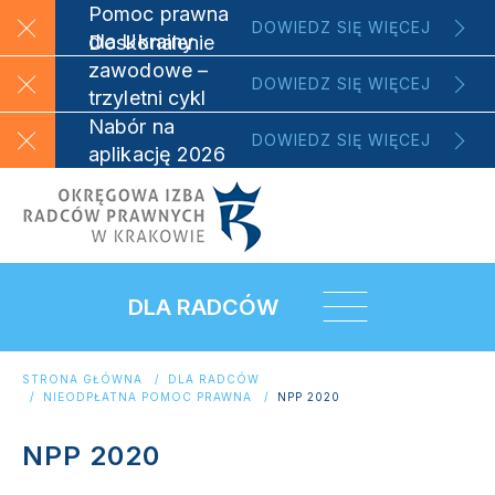
Pomoc prawna
DOWIEDZ SIĘ WIĘCEJ
dla Ukrainy
Doskonalenie
zawodowe –
DOWIEDZ SIĘ WIĘCEJ
trzyletni cykl
szkoleniowy
Nabór na
DOWIEDZ SIĘ WIĘCEJ
aplikację 2026
DLA RADCÓW
STRONA GŁÓWNA
DLA RADCÓW
NIEODPŁATNA POMOC PRAWNA
NPP 2020
NPP 2020