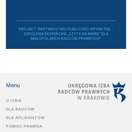
PROJEKT ”PARTNERSTWO PUBLICZNO-PRYWATNE -
SZKOLENIA EKSPERCKIE „SZYTE NA MIARĘ” DLA
MAŁOPOLSKICH RADCÓW PRAWNYCH"
Menu
O IZBIE
DLA RADCÓW
DLA APLIKANTÓW
POMOC PRAWNA