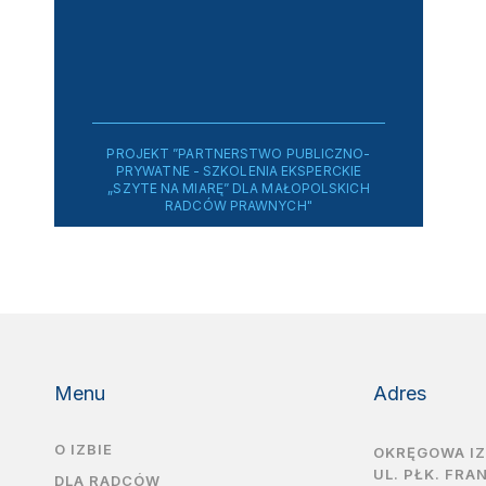
PROJEKT ”PARTNERSTWO PUBLICZNO-
PRYWATNE - SZKOLENIA EKSPERCKIE
„SZYTE NA MIARĘ” DLA MAŁOPOLSKICH
RADCÓW PRAWNYCH"
Menu
Adres
O IZBIE
OKRĘGOWA I
UL. PŁK. FRA
DLA RADCÓW