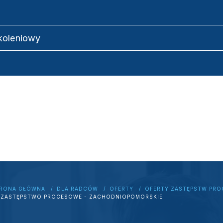
zkoleniowy
RONA GŁÓWNA
DLA RADCÓW
OFERTY
OFERTY ZASTĘPSTW PRO
ZASTĘPSTWO PROCESOWE - ZACHODNIOPOMORSKIE