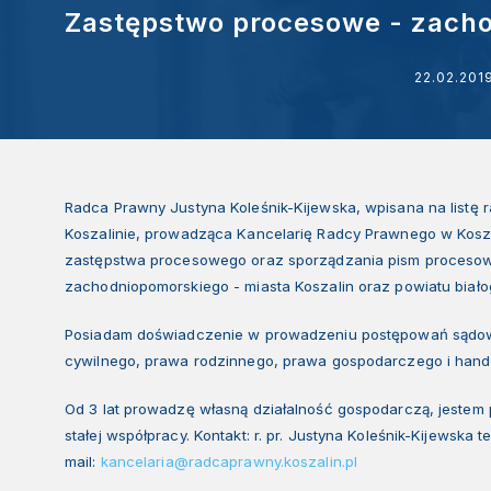
Zastępstwo procesowe - zach
22.02.201
Radca Prawny Justyna Koleśnik-Kijewska, wpisana na list
Koszalinie, prowadząca Kancelarię Radcy Prawnego w Kosz
zastępstwa procesowego oraz sporządzania pism proceso
zachodniopomorskiego - miasta Koszalin oraz powiatu białog
Posiadam doświadczenie w prowadzeniu postępowań sądow
cywilnego, prawa rodzinnego, prawa gospodarczego i hand
Od 3 lat prowadzę własną działalność gospodarczą, jestem 
stałej współpracy. Kontakt: r. pr. Justyna Koleśnik-Kijewska 
mail:
kancelaria@radcaprawny.koszalin.pl