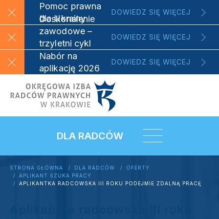
Pomoc prawna
DOWIEDZ SIĘ WIĘCEJ
dla Ukrainy
Doskonalenie
zawodowe –
DOWIEDZ SIĘ WIĘCEJ
trzyletni cykl
szkoleniowy
Nabór na
DOWIEDZ SIĘ WIĘCEJ
aplikację 2026
DLA RADCÓW
STRONA GŁÓWNA
DLA RADCÓW
OFERTY
APLIKANT SZUKA PRACY
APLIKANTKA RADCOWSKA III ROKU PODEJMIE ZDALNĄ PRACĘ
Aplikantka radcowska III roku