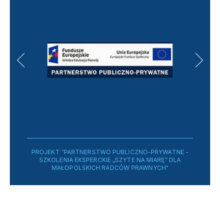
PROJEKT ”PARTNERSTWO PUBLICZNO-PRYWATNE -
SZKOLENIA EKSPERCKIE „SZYTE NA MIARĘ” DLA
MAŁOPOLSKICH RADCÓW PRAWNYCH"