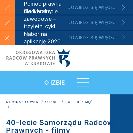
Pomoc prawna
DOWIEDZ SIĘ WIĘCEJ
dla Ukrainy
Doskonalenie
zawodowe –
DOWIEDZ SIĘ WIĘCEJ
trzyletni cykl
szkoleniowy
Nabór na
DOWIEDZ SIĘ WIĘCEJ
aplikację 2026
O IZBIE
STRONA GŁÓWNA
O IZBIE
GALERIE ZDJĘĆ
40-LECIE SAMORZĄDU RADCÓW PRAWNYCH - FILMY
40-lecie Samorządu Radców
Prawnych - filmy