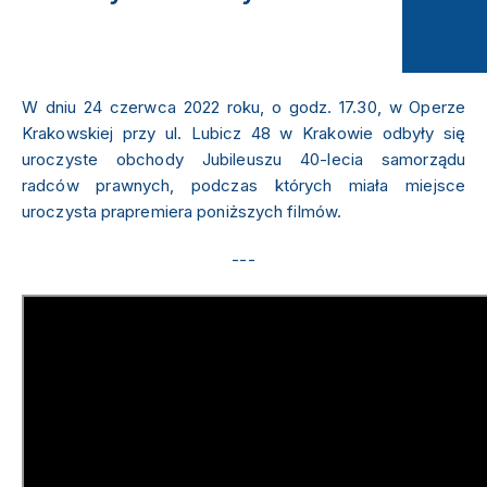
08.07.2022
W dniu 24 czerwca 2022 roku, o godz. 17.30, w Operze
Krakowskiej przy ul. Lubicz 48 w Krakowie odbyły się
uroczyste obchody Jubileuszu 40-lecia samorządu
radców prawnych, podczas których miała miejsce
uroczysta prapremiera poniższych filmów.
---