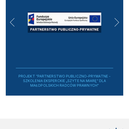
PROJEKT ”PARTNERSTWO PUBLICZNO-PRYWATNE -
SZKOLENIA EKSPERCKIE „SZYTE NA MIARĘ” DLA
MAŁOPOLSKICH RADCÓW PRAWNYCH"