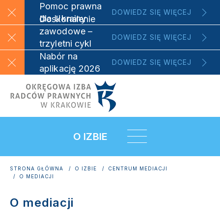
Pomoc prawna
DOWIEDZ SIĘ WIĘCEJ
dla Ukrainy
Doskonalenie
zawodowe –
DOWIEDZ SIĘ WIĘCEJ
trzyletni cykl
szkoleniowy
Nabór na
DOWIEDZ SIĘ WIĘCEJ
aplikację 2026
O IZBIE
STRONA GŁÓWNA
O IZBIE
CENTRUM MEDIACJI
O MEDIACJI
O mediacji