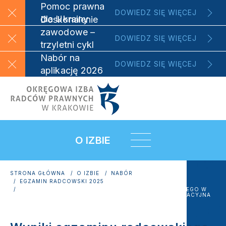
Pomoc prawna
DOWIEDZ SIĘ WIĘCEJ
dla Ukrainy
Doskonalenie
zawodowe –
DOWIEDZ SIĘ WIĘCEJ
trzyletni cykl
szkoleniowy
Nabór na
DOWIEDZ SIĘ WIĘCEJ
aplikację 2026
O IZBIE
STRONA GŁÓWNA
O IZBIE
NABÓR
EGZAMIN RADCOWSKI 2025
WYNIKI EGZAMINU RADCOWSKIEGO PRZEPROWADZONEGO W
DNIACH 1-4.04.2025 R. W KRAKOWIE - KOMISJA EGZAMINACYJNA
NR 2