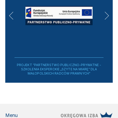
PROJEKT ”PARTNERSTWO PUBLICZNO-PRYWATNE -
SZKOLENIA EKSPERCKIE „SZYTE NA MIARĘ” DLA
MAŁOPOLSKICH RADCÓW PRAWNYCH"
Menu