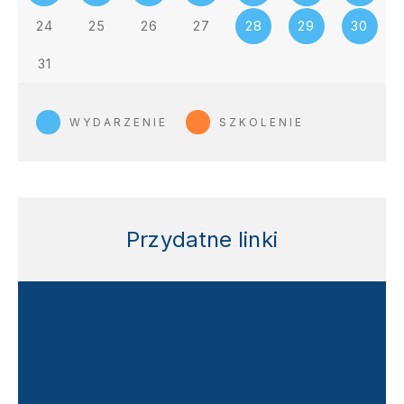
24
25
26
27
28
29
30
31
WYDARZENIE
SZKOLENIE
Przydatne linki