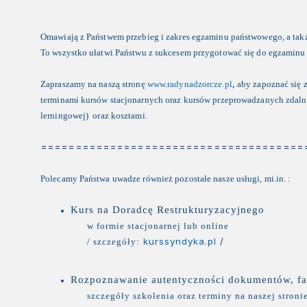
Omawiają z Państwem przebieg i zakres egzaminu państwowego, a także 
To wszystko ułatwi Państwu z sukcesem przygotować się do egzaminu i 
,
Zapraszamy na naszą stronę
www.radynadzorcze.pl
aby zapoznać się 
terminami kursów stacjonarnych oraz kursów przeprowadzanych zdalnie
lerningowej) oraz kosztami.
======================================
Polecamy Państwa uwadze również pozostałe nasze usługi, mi.in. :
Kurs na Doradcę Restrukturyzacyjnego
w formie stacjonarnej lub online
kurssyndyka.pl
/
/ szczegóły:
Rozpoznawanie autentyczności dokumentów, fa
szczegóły szkolenia oraz terminy na naszej stron