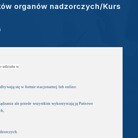
nków organów nadzorczych/Kurs
4
o udziału w
odbywają się w formie stacjonarnej lub online.
ądzania ale przede wszystkim wykorzystają ją Państwo
ch,
dzorczych.