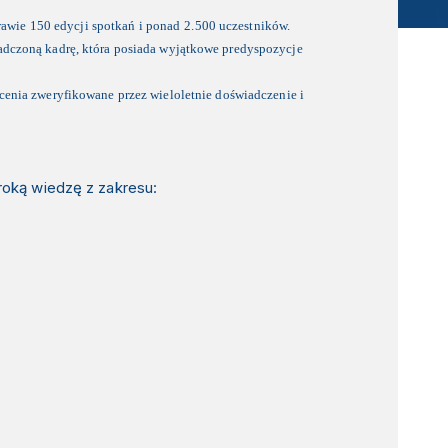
prawie 150 edycji spotkań i ponad
2.500 uczestników.
adczoną kadrę, która posiada wyjątkowe predyspozycje
cenia zweryfikowane przez wieloletnie doświadczenie i
oką wiedzę z zakresu: