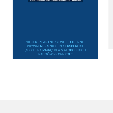
PROJEKT ”PARTNERSTWO PUBLICZNO-
PRYWATNE - SZKOLENIA EKSPERCKIE
„SZYTE NA MIARĘ” DLA MAŁOPOLSKICH
RADCÓW PRAWNYCH"