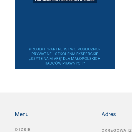
PROJEKT ”PARTNERSTWO PUBLICZNO-
PRYWATNE - SZKOLENIA EKSPERCKIE
„SZYTE NA MIARĘ” DLA MAŁOPOLSKICH
RADCÓW PRAWNYCH"
Menu
Adres
O IZBIE
OKRĘGOWA I