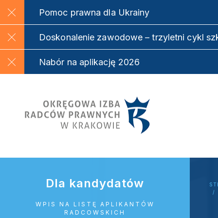
Pomoc prawna dla Ukrainy
Doskonalenie zawodowe – trzyletni cykl s
Nabór na aplikację 2026
Dla kandydatów
ST
WPIS NA LISTĘ APLIKANTÓW
RADCOWSKICH