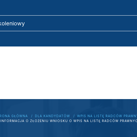
zkoleniowy
RONA GŁÓWNA
DLA KANDYDATÓW
WPIS NA LISTĘ RADCÓW PRAW
INFORMACJA O ZŁOŻENIU WNIOSKU O WPIS NA LISTĘ RADCÓW PRAWNY