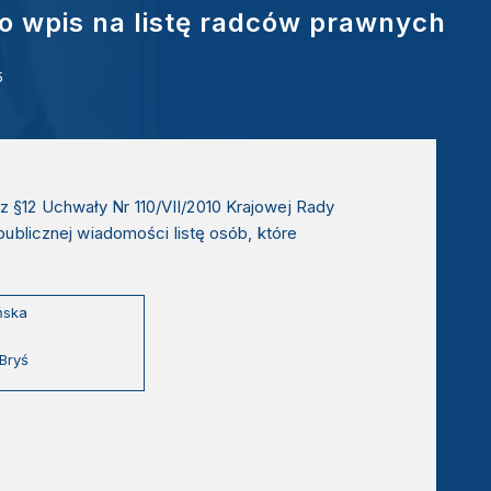
 o wpis na listę radców prawnych
5
§12 Uchwały Nr 110/VII/2010 Krajowej Rady
ublicznej wiadomości listę osób, które
ńska
Bryś