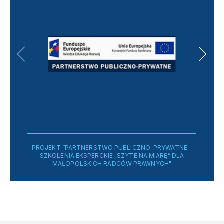
PROJEKT ”PARTNERSTWO PUBLICZNO-PRYWATNE -
SZKOLENIA EKSPERCKIE „SZYTE NA MIARĘ” DLA
MAŁOPOLSKICH RADCÓW PRAWNYCH"