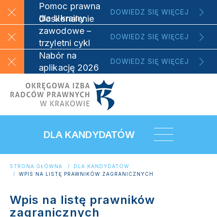
Pomoc prawna
DOWIEDZ SIĘ WIĘCEJ
dla Ukrainy
Doskonalenie
zawodowe –
DOWIEDZ SIĘ WIĘCEJ
trzyletni cykl
szkoleniowy
Nabór na
DOWIEDZ SIĘ WIĘCEJ
aplikację 2026
DLA KANDYDATÓW
STRONA GŁÓWNA
DLA KANDYDATÓW
WPIS NA LISTĘ PRAWNIKÓW ZAGRANICZNYCH
Wpis na listę prawników
zagranicznych