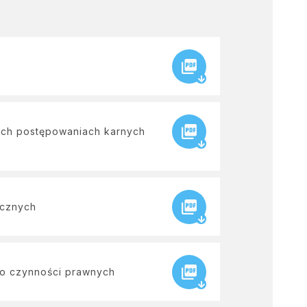
ych postępowaniach karnych
icznych
do czynności prawnych