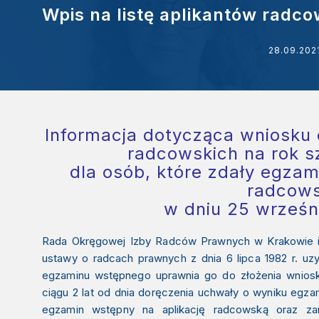
Wpis na listę aplikantów radc
28.09.202
Informacja dotycząca wniosku o
radcowskich na rok s
dla osób, które zdały egzam
radcow
w dniu 25 wrześn
Rada Okręgowej Izby Radców Prawnych w Krakowie inf
ustawy o radcach prawnych z dnia 6 lipca 1982 r.
uz
egzaminu wstępnego uprawnia go do złożenia wniosk
ciągu 2 lat od dnia doręczenia uchwały o wyniku egz
egzamin wstępny na aplikację radcowską oraz zam