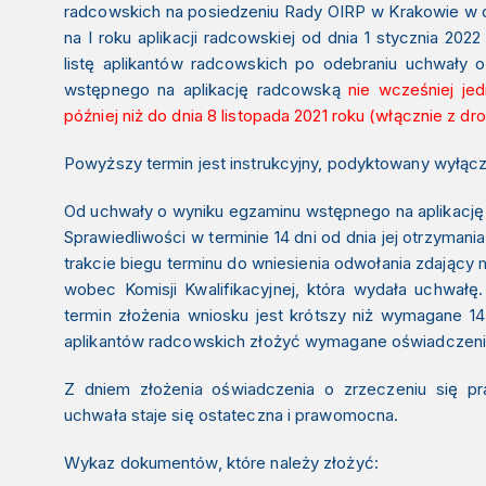
radcowskich na posiedzeniu Rady OIRP w Krakowie w dni
na
I roku aplikacji radcowskiej od dnia 1 stycznia 2022 
listę aplikantów radcowskich po odebraniu uchwały
wstępnego na aplikację radcowską
nie wcześniej jed
później niż do dnia 8 listopada 2021 roku (włącznie z d
Powyższy termin jest instrukcyjny, podyktowany wyłąc
Od uchwały o wyniku egzaminu wstępnego na aplikację 
Sprawiedliwości w terminie 14 dni od dnia jej otrzymania
trakcie biegu terminu do wniesienia odwołania zdający
wobec Komisji Kwalifikacyjnej, która wydała uchwa
termin złożenia wniosku jest krótszy niż wymagane 14
aplikantów radcowskich złożyć wymagane oświadczeni
Z dniem złożenia oświadczenia o zrzeczeniu się p
uchwała staje się ostateczna i prawomocna.
Wykaz dokumentów, które należy złożyć
: