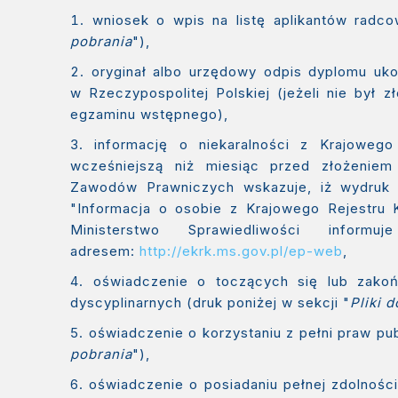
wniosek o wpis na listę aplikantów radco
pobrania
"),
oryginał albo urzędowy odpis dyplomu uk
w Rzeczypospolitej Polskiej (jeżeli nie był
egzaminu wstępnego),
informację o niekaralności z Krajowego
wcześniejszą niż miesiąc przed złożeniem
Zawodów Prawniczych wskazuje, iż wydruk w
"Informacja o osobie z Krajowego Rejestru
Ministerstwo Sprawiedliwości inform
adresem:
http://ekrk.ms.gov.pl/ep-web
,
oświadczenie o toczących się lub zakoń
dyscyplinarnych (druk poniżej w sekcji "
Pliki 
oświadczenie o korzystaniu z pełni praw pub
pobrania
"),
oświadczenie o posiadaniu pełnej zdolnośc