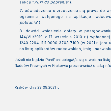
sekcji "
Pliki do pobrania
"),
oświadczenie o zrzeczeniu się prawa do wn
egzaminu wstępnego na aplikacje radcows
pobrania
"),
dowód wniesienia opłaty w postępowani
144/VII/2010 z 17 września 2010 r.) wpłacon
1240 2294 1111 0000 3708 7100
(w 2021 r. jest
na listę aplikantów radcowskich, imię i nazwisk
Jeżeli nie będzie Pan/Pani ubiegał/a się o wpis na lis
Radców Prawnych w Krakowie prosi również o taką info
Kraków, dnia 28.09.2021 r.