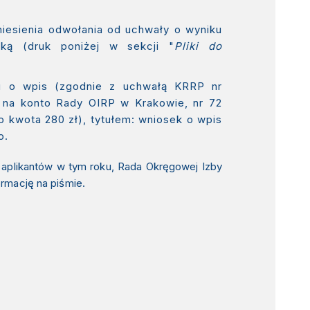
iesienia odwołania od uchwały o wyniku
ką (druk poniżej w sekcji "
Pliki do
u o wpis (zgodnie z uchwałą KRRP nr
ej na konto Rady OIRP w Krakowie, nr
72
 to kwota
280 zł
), tytułem: wniosek o wpis
o.
tę aplikantów w tym roku, Rada Okręgowej Izby
rmację na piśmie.