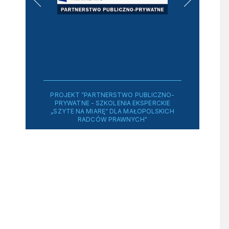
PROJEKT ”PARTNERSTWO PUBLICZNO-
PRYWATNE - SZKOLENIA EKSPERCKIE
„SZYTE NA MIARĘ” DLA MAŁOPOLSKICH
RADCÓW PRAWNYCH"