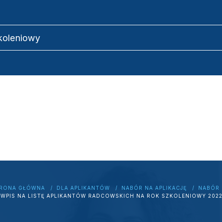
zkoleniowy
RONA GŁÓWNA
DLA APLIKANTÓW
NABÓR NA APLIKACJĘ
NABÓR 
WPIS NA LISTĘ APLIKANTÓW RADCOWSKICH NA ROK SZKOLENIOWY 202