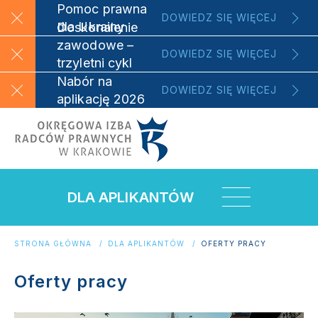
Pomoc prawna
DOWIEDZ SIĘ WIĘCEJ
dla Ukrainy
Doskonalenie
zawodowe –
DOWIEDZ SIĘ WIĘCEJ
trzyletni cykl
szkoleniowy
Nabór na
DOWIEDZ SIĘ WIĘCEJ
aplikację 2026
DLA APLIKANTÓW
STRONA GŁÓWNA
DLA APLIKANTÓW
OFERTY PRACY
Oferty pracy