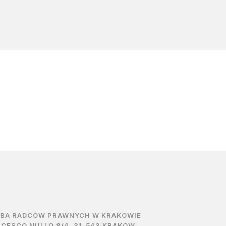
ZBA RADCÓW PRAWNYCH W KRAKOWIE
NCESCO NULLO 8/4, 31-543 KRAKÓW