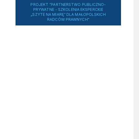
PROJEKT ”PARTNERSTWO PUBLICZNO-
PRYWATNE - SZKOLENIA EKSPERCKIE
„SZYTE NA MIARĘ” DLA MAŁOPOLSKICH
RADCÓW PRAWNYCH"