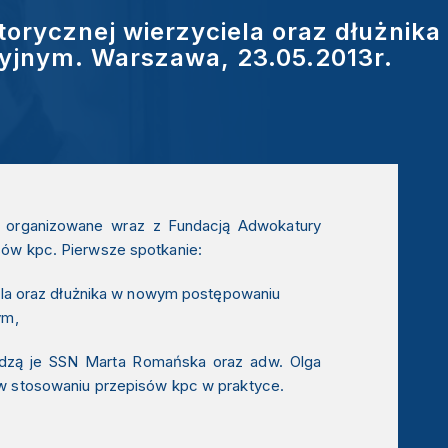
torycznej wierzyciela oraz dłużnika
jnym. Warszawa, 23.05.2013r.
3
e organizowane wraz z Fundacją Adwokatury
sów kpc
. Pierwsze spotkanie:
iela oraz dłużnika w nowym postępowaniu
ym,
adzą je
SSN Marta Romańska
oraz
adw. Olga
w stosowaniu przepisów kpc w praktyce.