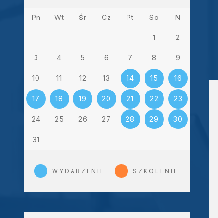
Pn
Wt
Śr
Cz
Pt
So
N
1
2
3
4
5
6
7
8
9
10
11
12
13
14
15
16
17
18
19
20
21
22
23
24
25
26
27
28
29
30
31
WYDARZENIE
SZKOLENIE