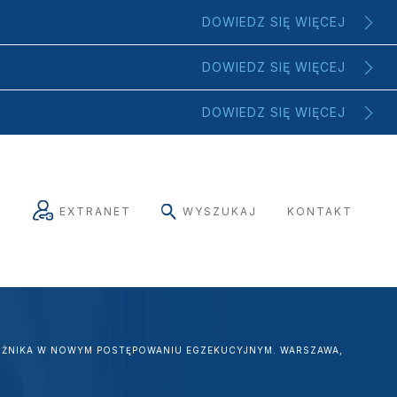
DOWIEDZ SIĘ WIĘCEJ
DOWIEDZ SIĘ WIĘCEJ
DOWIEDZ SIĘ WIĘCEJ
EXTRANET
WYSZUKAJ
KONTAKT
ŁUŻNIKA W NOWYM POSTĘPOWANIU EGZEKUCYJNYM. WARSZAWA,