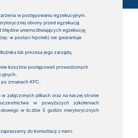
skarżenia w postępowaniu egzekucyjnym.
rytorycznej obrony przed egzekucją
at błędów uniemożliwiających egzekucję;
np. w postaci hipotek) nie gwarantuje
dłużnika lub prezesa jego zarządu;
ienie kosztów postępowań prowadzonych
cyjnych.
a po zmianach KPC.
w załączonych plikach oraz na naszej stronie
uczestnictwa w powyższych szkoleniach
wodowego
w liczbie 5 godzin merytorycznych
 zapraszamy do konsultacji z nami.