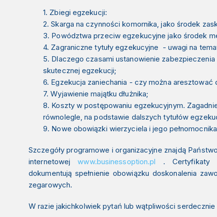
1. Zbiegi egzekucji:
2. Skarga na czynności komornika, jako środek za
3. Powództwa przeciw egzekucyjne jako środek me
4. Zagraniczne tytuły egzekucyjne - uwagi na tem
5. Dlaczego czasami ustanowienie zabezpieczenia (
skutecznej egzekucji;
6. Egzekucja zaniechania - czy można aresztować 
7. Wyjawienie majątku dłużnika;
8. Koszty w postępowaniu egzekucyjnym. Zagadn
równolegle, na podstawie dalszych tytułów egzeku
9. Nowe obowiązki wierzyciela i jego pełnomocnik
Szczegóły programowe i organizacyjne znajdą Państwo 
internetowej
www.businessoption.pl
. Certyfikaty 
dokumentują
spełnienie obowiązku doskonalenia za
zegarowych.
W razie jakichkolwiek pytań lub wątpliwości serdecznie