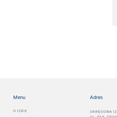
Menu
Adres
O IZBIE
OKRĘGOWA I
UL. PŁK. FRA