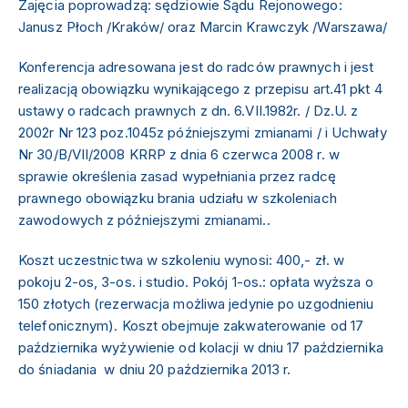
Zajęcia poprowadzą:
sędziowie Sądu Rejonowego:
Janusz Płoch /Kraków/ oraz Marcin Krawczyk /Warszawa/
Konferencja adresowana jest do radców prawnych i jest
realizacją obowiązku wynikającego z przepisu art.41 pkt 4
ustawy o radcach prawnych z dn. 6.VII.1982r. / Dz.U. z
2002r Nr 123 poz.1045z późniejszymi zmianami / i Uchwały
Nr 30/B/VII/2008 KRRP z dnia 6 czerwca 2008 r. w
sprawie określenia zasad wypełniania przez radcę
prawnego obowiązku brania udziału w szkoleniach
zawodowych z późniejszymi zmianami..
Koszt
uczestnictwa w szkoleniu wynosi
: 400,- zł. w
pokoju 2-os, 3-os. i studio. Pokój 1-os.: opłata wyższa o
150 złotych (rezerwacja możliwa jedynie po uzgodnieniu
telefonicznym). Koszt obejmuje zakwaterowanie od 17
października wyżywienie od kolacji w dniu 17 października
do śniadania w dniu 20 października 2013 r.