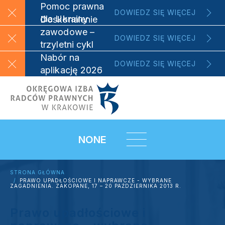
Pomoc prawna
DOWIEDZ SIĘ WIĘCEJ
dla Ukrainy
Doskonalenie
zawodowe –
DOWIEDZ SIĘ WIĘCEJ
trzyletni cykl
szkoleniowy
Nabór na
DOWIEDZ SIĘ WIĘCEJ
aplikację 2026
NONE
STRONA GŁÓWNA
PRAWO UPADŁOŚCIOWE I NAPRAWCZE - WYBRANE
ZAGADNIENIA. ZAKOPANE, 17 – 20 PAŹDZIERNIKA 2013 R.
Prawo upadłościowe i