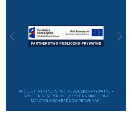
PROJEKT ”PARTNERSTWO PUBLICZNO-PRYWATNE -
SZKOLENIA EKSPERCKIE „SZYTE NA MIARĘ” DLA
MAŁOPOLSKICH RADCÓW PRAWNYCH"