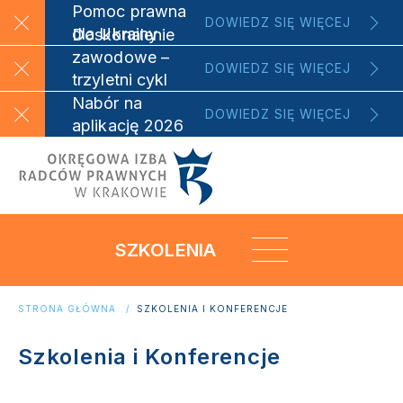
Pomoc prawna
DOWIEDZ SIĘ WIĘCEJ
dla Ukrainy
Doskonalenie
zawodowe –
DOWIEDZ SIĘ WIĘCEJ
trzyletni cykl
szkoleniowy
Nabór na
DOWIEDZ SIĘ WIĘCEJ
aplikację 2026
SZKOLENIA
STRONA GŁÓWNA
SZKOLENIA I KONFERENCJE
Szkolenia i Konferencje