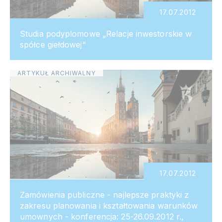
17.07.2012
Studia podyplomowe „Relacje inwestorskie w
spółce giełdowej"
ARTYKUŁ ARCHIWALNY
17.07.2012
Zamówienia publiczne - najlepsze praktyki z
zakresu planowania i kształtowania warunków
umownych - konferencja: 25-26.09.2012 r.,