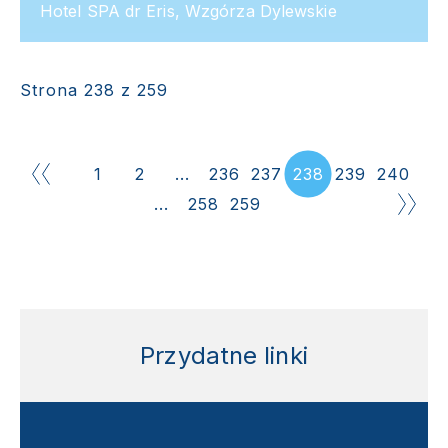
Hotel SPA dr Eris, Wzgórza Dylewskie
Strona 238 z 259
1
2
...
236
237
238
239
240
...
258
259
Przydatne linki