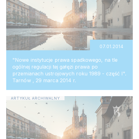
07.01.2014
"Nowe instytucje prawa spadkowego, na tle
ogólnej regulacji tej gałęzi prawa po
przemianach ustrojowych roku 1989 - część I".
Tarnów , 29 marca 2014 r.
ARTYKUŁ ARCHIWALNY