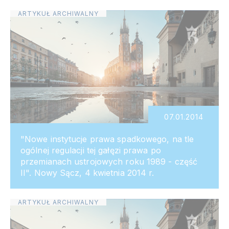
ARTYKUŁ ARCHIWALNY
07.01.2014
"Nowe instytucje prawa spadkowego, na tle
ogólnej regulacji tej gałęzi prawa po
przemianach ustrojowych roku 1989 - część
II". Nowy Sącz, 4 kwietnia 2014 r.
ARTYKUŁ ARCHIWALNY