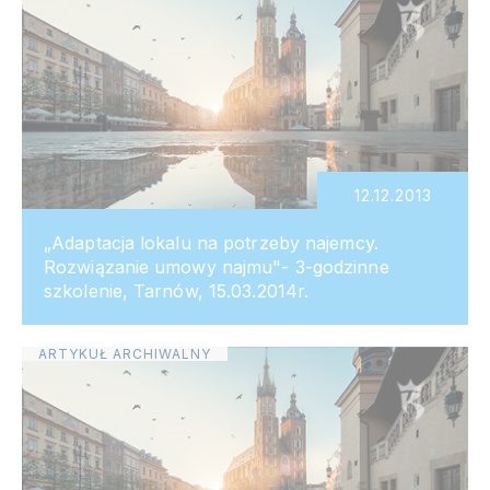
12.12.2013
„Adaptacja lokalu na potrzeby najemcy.
Rozwiązanie umowy najmu"- 3-godzinne
szkolenie, Tarnów, 15.03.2014r.
ARTYKUŁ ARCHIWALNY