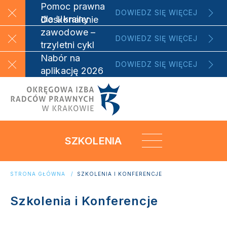
Pomoc prawna
DOWIEDZ SIĘ WIĘCEJ
dla Ukrainy
Doskonalenie
zawodowe –
DOWIEDZ SIĘ WIĘCEJ
trzyletni cykl
szkoleniowy
Nabór na
DOWIEDZ SIĘ WIĘCEJ
aplikację 2026
SZKOLENIA
STRONA GŁÓWNA
SZKOLENIA I KONFERENCJE
Szkolenia i Konferencje