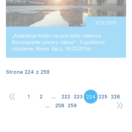
12.12.2013
„Adaptacja lokalu na potrzeby najemcy.
Rozwiązanie umowy najmu"- 3-godzinne
szkolenie, Nowy Sącz, 14.03.2014r.
Strona 224 z 259
1
2
...
222
223
224
225
226
...
258
259