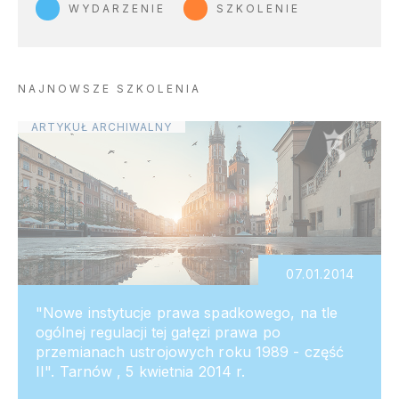
WYDARZENIE
SZKOLENIE
NAJNOWSZE SZKOLENIA
ARTYKUŁ ARCHIWALNY
07.01.2014
"Nowe instytucje prawa spadkowego, na tle
ogólnej regulacji tej gałęzi prawa po
przemianach ustrojowych roku 1989 - część
II". Tarnów , 5 kwietnia 2014 r.