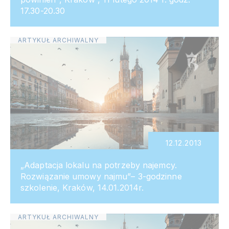
17.30-20.30
ARTYKUŁ ARCHIWALNY
12.12.2013
„Adaptacja lokalu na potrzeby najemcy.
Rozwiązanie umowy najmu”– 3-godzinne
szkolenie, Kraków, 14.01.2014r.
ARTYKUŁ ARCHIWALNY