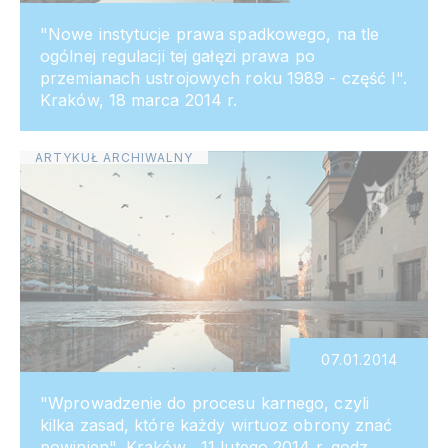
"Nowe instytucje prawa spadkowego, na tle
ogólnej regulacji tej gałęzi prawa po
przemianach ustrojowych roku 1989 - część I".
Kraków, 18 marca 2014 r.
ARTYKUŁ ARCHIWALNY
07.01.2014
"Wprowadzenie do procesu karnego, czyli
kilka zasad, które każdy wirtuoz obrony znać
powinien", Kraków , 11 lutego 2014 r. godz.