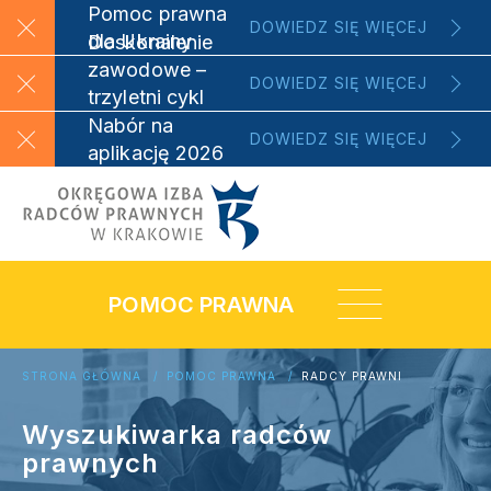
Pomoc prawna
DOWIEDZ SIĘ WIĘCEJ
dla Ukrainy
Doskonalenie
zawodowe –
DOWIEDZ SIĘ WIĘCEJ
trzyletni cykl
szkoleniowy
Nabór na
DOWIEDZ SIĘ WIĘCEJ
aplikację 2026
POMOC PRAWNA
STRONA GŁÓWNA
POMOC PRAWNA
RADCY PRAWNI
Wyszukiwarka radców
prawnych