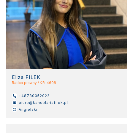
Eliza FILEK
Radca prawny / KR-4608
+48730052022
biuro@kancelariafilek.pl
Angielski