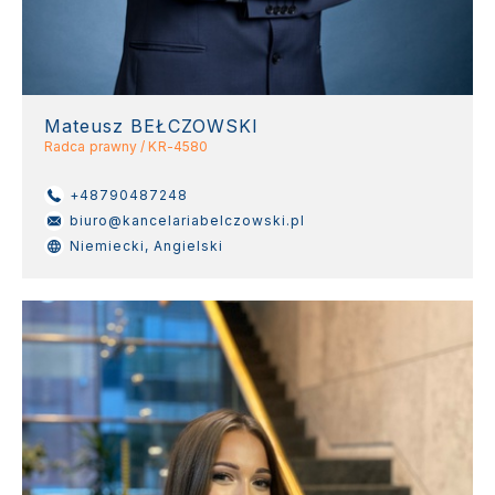
Mateusz BEŁCZOWSKI
Radca prawny / KR-4580
+48790487248
biuro@kancelariabelczowski.pl
Niemiecki, Angielski