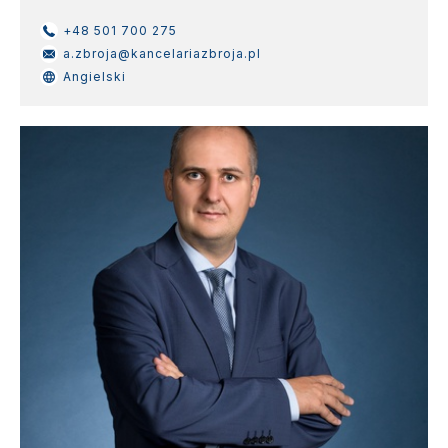
+48 501 700 275
a.zbroja@kancelariazbroja.pl
Angielski