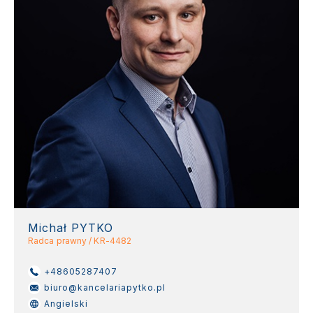
Michał PYTKO
Radca prawny / KR-4482
+48605287407
biuro@kancelariapytko.pl
Angielski