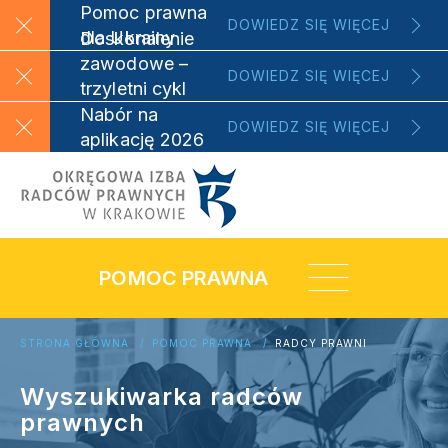
Pomoc prawna
DOWIEDZ SIĘ WIĘCEJ
dla Ukrainy
Doskonalenie
zawodowe –
DOWIEDZ SIĘ WIĘCEJ
trzyletni cykl
szkoleniowy
Nabór na
DOWIEDZ SIĘ WIĘCEJ
aplikację 2026
POMOC PRAWNA
STRONA GŁÓWNA
POMOC PRAWNA
RADCY PRAWNI
Wyszukiwarka radców
prawnych